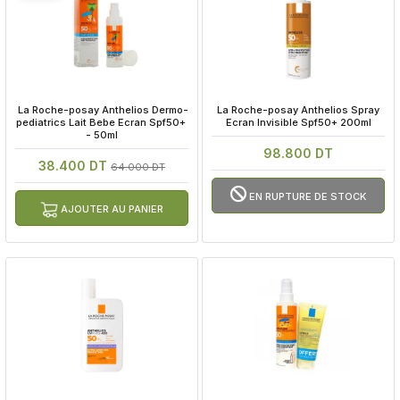
 La Roche-posay Anthelios Dermo-
 La Roche-posay Anthelios Spray 
pediatrics Lait Bebe Ecran Spf50+ 
Ecran Invisible Spf50+ 200ml
- 50ml
98.800 DT
38.400 DT
64.000 DT
EN RUPTURE DE STOCK
AJOUTER AU PANIER