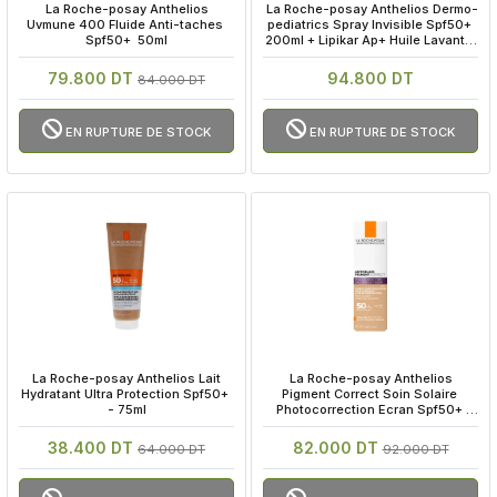
 La Roche-posay Anthelios 
 La Roche-posay Anthelios Dermo-
Uvmune 400 Fluide Anti-taches 
pediatrics Spray Invisible Spf50+ 
Spf50+  50ml
200ml + Lipikar Ap+ Huile Lavante 
100ml Offerte
79.800 DT
94.800 DT
84.000 DT
EN RUPTURE DE STOCK
EN RUPTURE DE STOCK
 La Roche-posay Anthelios Lait 
 La Roche-posay Anthelios 
Hydratant Ultra Protection Spf50+ 
Pigment Correct Soin Solaire 
- 75ml
Photocorrection Ecran Spf50+ 
50ml
38.400 DT
82.000 DT
64.000 DT
92.000 DT