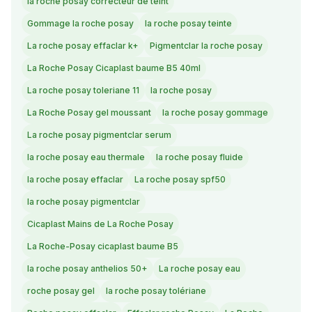
la roche posay correcteur de teint
Gommage la roche posay
la roche posay teinte
La roche posay effaclar k+
Pigmentclar la roche posay
La Roche Posay Cicaplast baume B5 40ml
La roche posay toleriane 11
la roche posay
La Roche Posay gel moussant
la roche posay gommage
La roche posay pigmentclar serum
la roche posay eau thermale
la roche posay fluide
la roche posay effaclar
La roche posay spf50
la roche posay pigmentclar
Cicaplast Mains de La Roche Posay
La Roche-Posay cicaplast baume B5
la roche posay anthelios 50+
La roche posay eau
roche posay gel
la roche posay tolériane