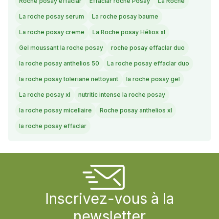
Roche posay effaclar
Effaclar roche Posay
La Roche
La roche posay serum
La roche posay baume
La roche posay creme
La Roche posay Hélios xl
Gel moussant la roche posay
roche posay effaclar duo
la roche posay anthelios 50
La roche posay effaclar duo
la roche posay toleriane nettoyant
la roche posay gel
La roche posay xl
nutritic intense la roche posay
la roche posay micellaire
Roche posay anthelios xl
la roche posay effaclar
Inscrivez-vous à la
newsletter