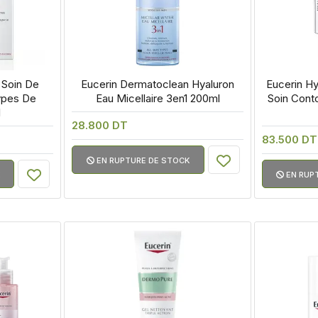
 Soin De 
 Eucerin Dermatoclean Hyaluron 
 Eucerin Hy
pes De 
Eau Micellaire 3en1 200ml
Soin Conto
l
28.800 DT
83.500 D
EN RUPTURE DE STOCK
EN RUP