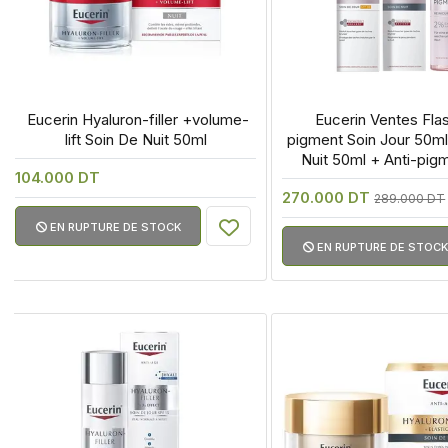
 Eucerin Hyaluron-filler +volume-
 Eucerin Ventes Flas
lift Soin De Nuit 50ml
pigment Soin Jour 50ml
Nuit 50ml + Anti-pigm
104.000 DT
Nettoyant 200
270.000 DT
289.000 DT
EN RUPTURE DE STOCK
EN RUPTURE DE STOCK