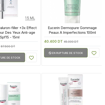
aluron-filler +3x Effect 
 Eucerin Dermopure Gommage 
ur Des Yeux Anti-age 
Peaux A Imperfections 100ml
Spf15 - 15ml
40.400 DT
45.000 DT
T
87.500 DT
EN RUPTURE DE STOCK
TURE DE STOCK