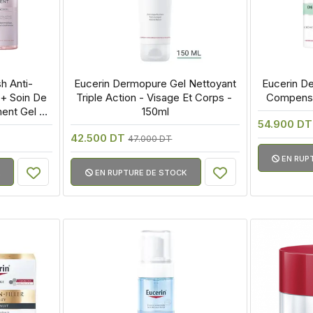
h Anti-
 Eucerin Dermopure Gel Nettoyant 
 Eucerin D
+ Soin De 
Triple Action - Visage Et Corps - 
Compensa
ent Gel 
150ml
54.900 DT
ml
42.500 DT
47.000 DT
EN RUP
EN RUPTURE DE STOCK