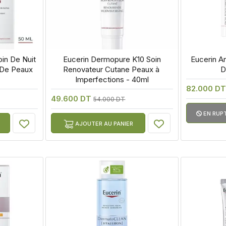
in De Nuit 
 Eucerin Dermopure K10 Soin 
 Eucerin A
De Peaux 
Renovateur Cutane Peaux à 
D
Imperfections - 40ml
82.000 DT
49.600 DT
54.000 DT
EN RUP
AJOUTER AU PANIER