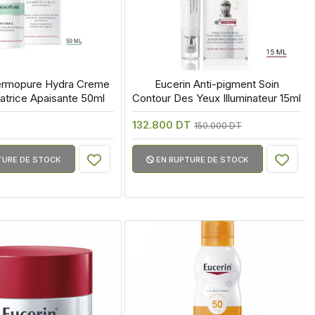
ermopure Hydra Creme 
 Eucerin Anti-pigment Soin 
trice Apaisante 50ml
Contour Des Yeux Illuminateur 15ml
132.800 DT
150.000 DT
TURE DE STOCK
EN RUPTURE DE STOCK