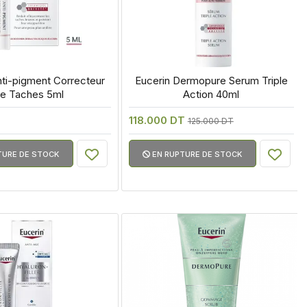
nti-pigment Correcteur 
 Eucerin Dermopure Serum Triple 
e Taches 5ml
Action 40ml
118.000 DT
125.000 DT
TURE DE STOCK
EN RUPTURE DE STOCK