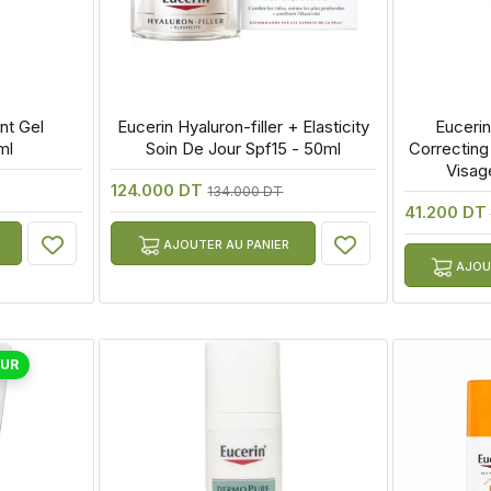
t Gel 
 Eucerin Hyaluron-filler + Elasticity 
 Eucerin
ml
Soin De Jour Spf15 - 50ml
Correcting 
Visag
124.000 DT
134.000 DT
41.200 DT
AJOUTER AU PANIER
AJOUT
OUR