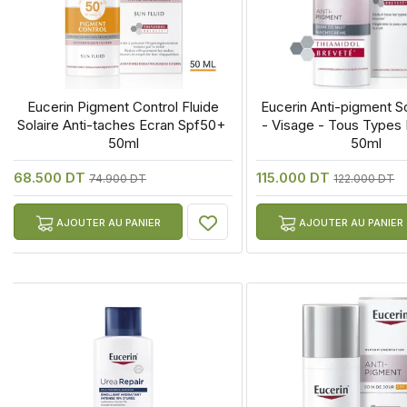
 Eucerin Pigment Control Fluide 
 Eucerin Anti-pigment So
Solaire Anti-taches Ecran Spf50+ 
- Visage - Tous Types 
50ml
50ml
68.500 DT
115.000 DT
74.900 DT
122.000 DT
AJOUTER AU PANIER
AJOUTER AU PANIER