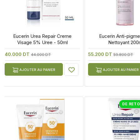
 Eucerin Urea Repair Creme 
 Eucerin Anti-pigmen
Visage 5% Uree - 50ml
Nettoyant 200
40.000 DT
55.200 DT
44.000 DT
59.800 DT
AJOUTER AU PANIER
AJOUTER AU PANIER
DE RET