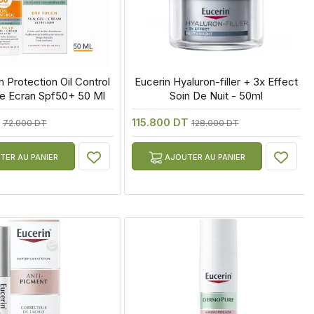
n Protection Oil Control 
 Eucerin Hyaluron-filler + 3x Effect 
e Ecran Spf50+ 50 Ml
Soin De Nuit - 50ml
T
115.800 DT
72.000 DT
128.000 DT
ER AU PANIER
AJOUTER AU PANIER