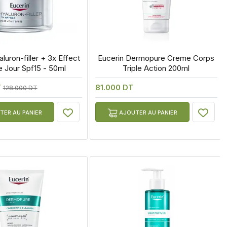
luron-filler + 3x Effect 
 Eucerin Dermopure Creme Corps 
e Jour Spf15 - 50ml
Triple Action 200ml
T
81.000 DT
128.000 DT
ER AU PANIER
AJOUTER AU PANIER