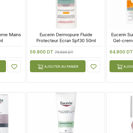
eme Mains 
 Eucerin Dermopure Fluide 
 Eucerin Su
ml
Protecteur Ecran Spf30 50ml
Gel-crem
59.800 DT
64.800 D
79.500 DT
AJOUTER AU PANIER
AJOUT