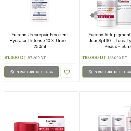
 Eucerin Urearepair Emollient 
 Eucerin Anti-pigment
Hydratant Intense 10% Uree - 
Jour Spf30 - Tous Ty
250ml
Peaux - 50m
81.400 DT
110.000 DT
87.200 DT
122.000 DT
EN RUPTURE DE STOCK
EN RUPTURE DE STOCK