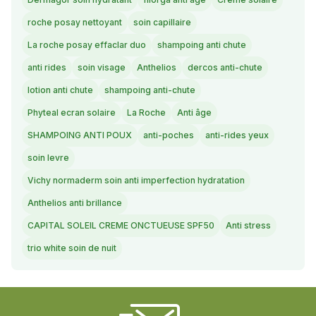
roche posay nettoyant
soin capillaire
La roche posay effaclar duo
shampoing anti chute
anti rides
soin visage
Anthelios
dercos anti-chute
lotion anti chute
shampoing anti-chute
Phyteal ecran solaire
La Roche
Anti âge
SHAMPOING ANTI POUX
anti-poches
anti-rides yeux
soin levre
Vichy normaderm soin anti imperfection hydratation
Anthelios anti brillance
CAPITAL SOLEIL CREME ONCTUEUSE SPF50
Anti stress
trio white soin de nuit