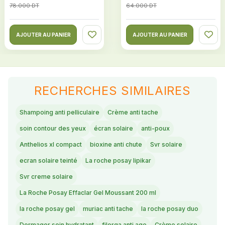
78.000 DT
64.000 DT
AJOUTER AU PANIER
AJOUTER AU PANIER
RECHERCHES SIMILAIRES
Shampoing anti pelliculaire
Crème anti tache
soin contour des yeux
écran solaire
anti-poux
Anthelios xl compact
bioxine anti chute
Svr solaire
ecran solaire teinté
La roche posay lipikar
Svr creme solaire
La Roche Posay Effaclar Gel Moussant 200 ml
la roche posay gel
muriac anti tache
la roche posay duo
Dermagor soin hydratant
filorga anti age
Crème solaire