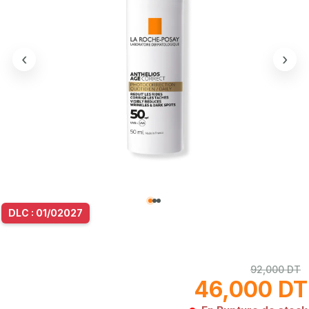
‹
›
DLC : 01/02027
92,000 DT
46,000 DT