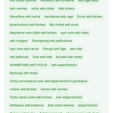
anti chute homme
Anthélios anti brillance
Anti age yeux
anti-cernes
vichy anti chute
Anti stress
Almaflore anti cerne
sesderma anti-age
Écran anti taches
pharmaceris anti taches
Bio orient anti acné
depiderm soin ciblé anti taches
eye care anti rides
anti rougeur
Shampoing anti pelliculaire
eye care anti cerne
Filorga anti âge
anti ride
anti pellicule
Soin anti ride
bioxine anti chute
SHAMPOING ANTI POUX
anti imperfection
Nutricap anti chute
Vichy normaderm soin anti imperfection hydratation
creme anti taches
sérum anti cernes
Vichy ideal soleil anti taches
anti-imperfection
Anthélios anti brillance
Anti chute femme
Imperfection