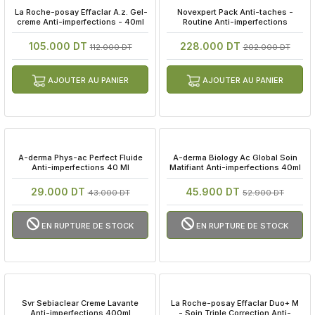
 La Roche-posay Effaclar A.z. Gel-
 Novexpert Pack Anti-taches - 
creme Anti-imperfections - 40ml
Routine Anti-imperfections
105.000 DT
228.000 DT
112.000 DT
202.000 DT
AJOUTER AU PANIER
AJOUTER AU PANIER
 A-derma Phys-ac Perfect Fluide 
 A-derma Biology Ac Global Soin 
Anti-imperfections 40 Ml
Matifiant Anti-imperfections 40ml
29.000 DT
45.900 DT
43.000 DT
52.900 DT
EN RUPTURE DE STOCK
EN RUPTURE DE STOCK
 Svr Sebiaclear Creme Lavante 
 La Roche-posay Effaclar Duo+ M 
Anti-imperfections 400ml
- Soin Triple Correction Anti-