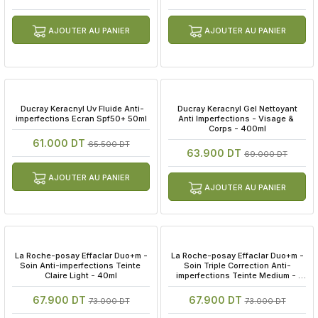
AJOUTER AU PANIER
AJOUTER AU PANIER
 Ducray Keracnyl Uv Fluide Anti-
 Ducray Keracnyl Gel Nettoyant 
imperfections Ecran Spf50+ 50ml
Anti Imperfections - Visage & 
Corps - 400ml
61.000 DT
65.500 DT
63.900 DT
69.000 DT
AJOUTER AU PANIER
AJOUTER AU PANIER
 La Roche-posay Effaclar Duo+m - 
 La Roche-posay Effaclar Duo+m - 
Soin Anti-imperfections Teinte 
Soin Triple Correction Anti-
Claire Light - 40ml
imperfections Teinte Medium - 
40ml
67.900 DT
67.900 DT
73.000 DT
73.000 DT