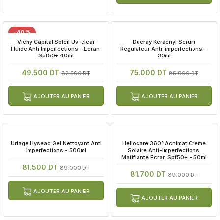
-40%
 Vichy Capital Soleil Uv-clear 
 Ducray Keracnyl Serum 
Fluide Anti Imperfections - Ecran 
Regulateur Anti-imperfections - 
Spf50+ 40ml
30ml
49.500 DT
75.000 DT
82.500 DT
85.000 DT
AJOUTER AU PANIER
AJOUTER AU PANIER
 Uriage Hyseac Gel Nettoyant Anti 
 Heliocare 360° Acnimat Creme 
Imperfections - 500ml
Solaire Anti-imperfections 
Matifiante Ecran Spf50+ - 50ml
81.500 DT
89.000 DT
81.700 DT
89.000 DT
AJOUTER AU PANIER
AJOUTER AU PANIER