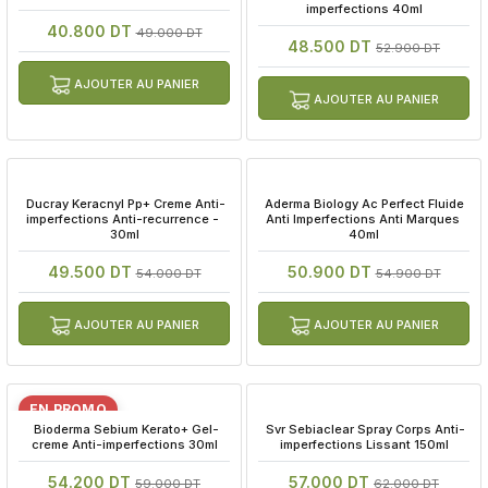
imperfections 40ml
40.800 DT
49.000 DT
48.500 DT
52.900 DT
AJOUTER AU PANIER
AJOUTER AU PANIER
 Ducray Keracnyl Pp+ Creme Anti-
 Aderma Biology Ac Perfect Fluide 
imperfections Anti-recurrence - 
Anti Imperfections Anti Marques 
30ml
40ml
49.500 DT
50.900 DT
54.000 DT
54.900 DT
AJOUTER AU PANIER
AJOUTER AU PANIER
EN PROMO
 Bioderma Sebium Kerato+ Gel-
 Svr Sebiaclear Spray Corps Anti-
creme Anti-imperfections 30ml
imperfections Lissant 150ml
54.200 DT
57.000 DT
59.000 DT
62.000 DT