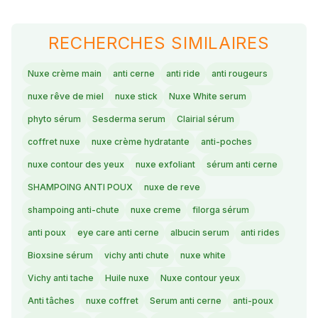
RECHERCHES SIMILAIRES
Nuxe crème main
anti cerne
anti ride
anti rougeurs
nuxe rêve de miel
nuxe stick
Nuxe White serum
phyto sérum
Sesderma serum
Clairial sérum
coffret nuxe
nuxe crème hydratante
anti-poches
nuxe contour des yeux
nuxe exfoliant
sérum anti cerne
SHAMPOING ANTI POUX
nuxe de reve
shampoing anti-chute
nuxe creme
filorga sérum
anti poux
eye care anti cerne
albucin serum
anti rides
Bioxsine sérum
vichy anti chute
nuxe white
Vichy anti tache
Huile nuxe
Nuxe contour yeux
Anti tâches
nuxe coffret
Serum anti cerne
anti-poux