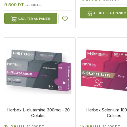
9.800 DT
12.000 DT
AJOUTER AU PANIER
AJOUTER AU PANIER
 Herbex L-glutamine 300mg - 20 
 Herbex Selenium 100 
Gelules
Gelules
15.700 DT
15.600 DT
20.000 DT
20.000 DT