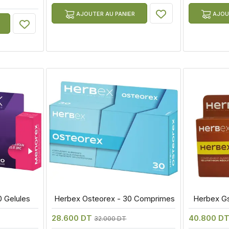
AJOUTER AU PANIER
AJOUT
 Gelules
 Herbex Osteorex - 30 Comprimes
 Herbex G
28.600 DT
40.800 D
32.000 DT