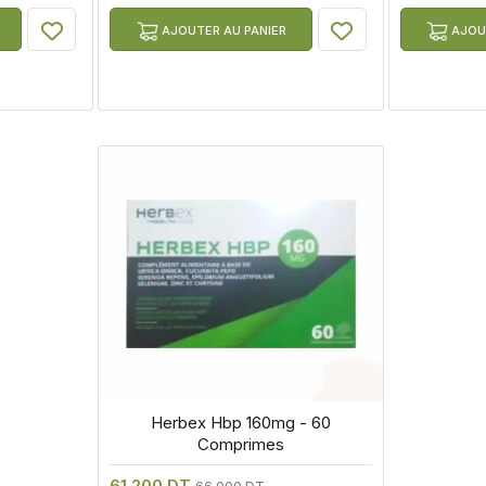
AJOUTER AU PANIER
AJOUT
 Herbex Hbp 160mg - 60 
Comprimes
61.200 DT