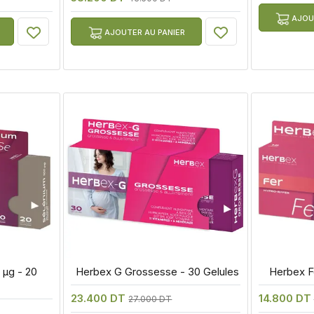
AJOUT
AJOUTER AU PANIER
µg - 20 
 Herbex G Grossesse - 30 Gelules
 Herbex F
23.400 DT
14.800 DT
27.000 DT