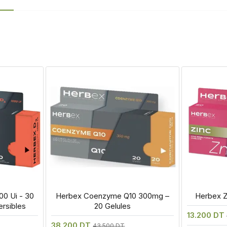
0 Ui - 30 
 Herbex Coenzyme Q10 300mg – 
 Herbex Z
rsibles
20 Gelules
13.200 DT
38.200 DT
43.500 DT