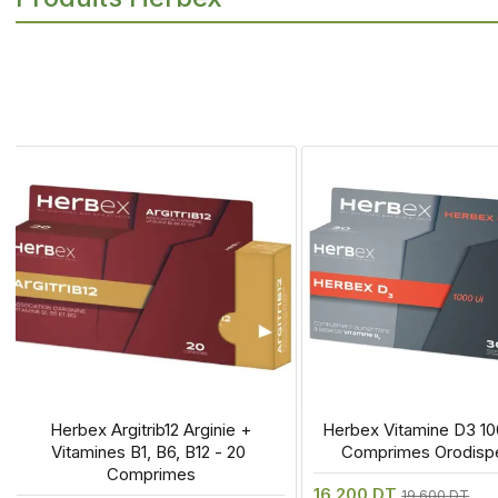
 Herbex Argitrib12 Arginie + 
 Herbex Vitamine D3 100
Vitamines B1, B6, B12 - 20 
Comprimes Orodispe
Comprimes
16.200 DT
19.600 DT