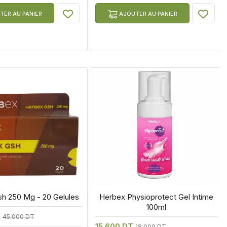
ER AU PANIER
AJOUTER AU PANIER
sh 250 Mg - 20 Gelules
 Herbex Physioprotect Gel Intime 
100ml
T
45.000 DT
15.600 DT
18.000 DT