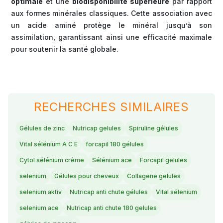
optimale
et une
biodisponibilité supérieure
par rapport
aux formes minérales classiques. Cette association avec
un acide aminé protège le minéral jusqu’à son
assimilation, garantissant ainsi une efficacité maximale
pour soutenir la santé globale.
RECHERCHES SIMILAIRES
Gélules de zinc
Nutricap gelules
Spiruline gélules
Vital sélénium A C E
forcapil 180 gélules
Cytol sélénium crème
Sélénium ace
Forcapil gelules
selenium
Gélules pour cheveux
Collagene gelules
selenium aktiv
Nutricap anti chute gélules
Vital sélenium
selenium ace
Nutricap anti chute 180 gelules