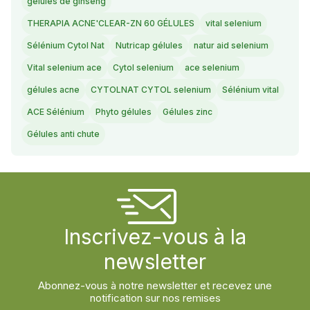
gélules de ginseng
THERAPIA ACNE'CLEAR-ZN 60 GÉLULES
vital selenium
Sélénium Cytol Nat
Nutricap gélules
natur aid selenium
Vital selenium ace
Cytol selenium
ace selenium
gélules acne
CYTOLNAT CYTOL selenium
Sélénium vital
ACE Sélénium
Phyto gélules
Gélules zinc
Gélules anti chute
Inscrivez-vous à la
newsletter
Abonnez-vous à notre newsletter et recevez une
notification sur nos remises