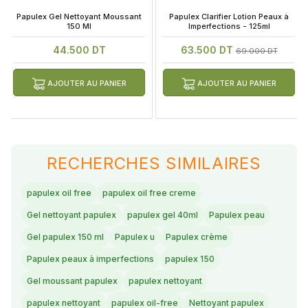
 Papulex Gel Nettoyant Moussant 
 Papulex Clarifier Lotion Peaux à 
150 Ml
Imperfections - 125ml
44.500 DT
63.500 DT
69.000 DT
AJOUTER AU PANIER
AJOUTER AU PANIER
RECHERCHES SIMILAIRES
papulex oil free
papulex oil free creme
Gel nettoyant papulex
papulex gel 40ml
Papulex peau
Gel papulex 150 ml
Papulex u
Papulex crème
Papulex peaux à imperfections
papulex 150
Gel moussant papulex
papulex nettoyant
papulex nettoyant
papulex oil-free
Nettoyant papulex