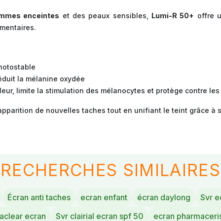
mmes enceintes
et des peaux sensibles,
Lumi-R 50+
offre u
gmentaires.
hotostable
réduit la mélanine oxydée
haleur, limite la stimulation des mélanocytes et protège contre 
apparition de nouvelles taches tout en unifiant le teint grâce à s
RECHERCHES SIMILAIRES
Écran anti taches
ecran enfant
écran daylong
Svr e
aclear ecran
Svr clairial ecran spf 50
ecran pharmaceri