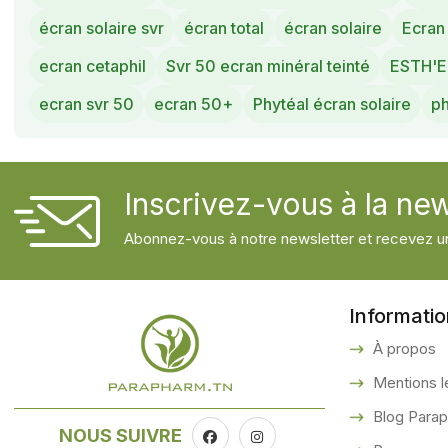
écran solaire svr
écran total
écran solaire
Ecran 
ecran cetaphil
Svr 50 ecran minéral teinté
ESTH'E
ecran svr 50
ecran 50+
Phytéal écran solaire
ph
Inscrivez-vous à la new
Abonnez-vous à notre newsletter et recevez un
Informati
À propos
Mentions l
Blog Para
NOUS SUIVRE