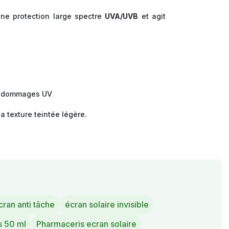
ne protection large spectre
UVA/UVB
et agit
les dommages UV
a texture teintée légère.
cran anti tâche
écran solaire invisible
s 50 ml
Pharmaceris ecran solaire