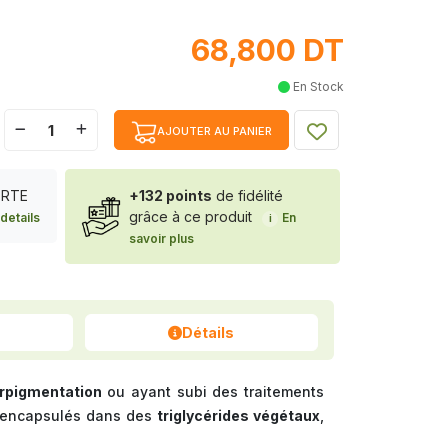
68,800 DT
En Stock
AJOUTER AU PANIER
FERTE
+132 points
de fidélité
grâce à ce produit
details
En
i
savoir plus
Détails
erpigmentation
ou ayant subi des traitements
 encapsulés dans des
triglycérides végétaux
,