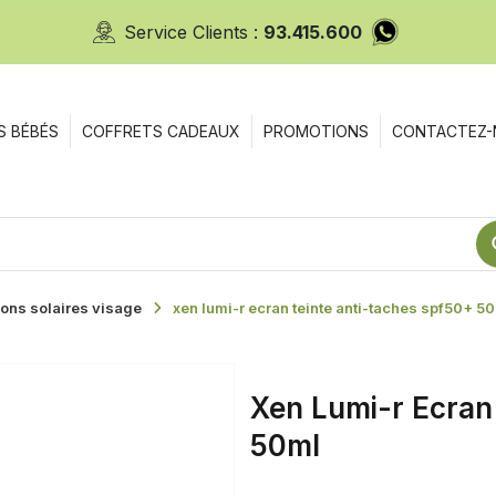
Service Clients :
93.415.600
S BÉBÉS
COFFRETS CADEAUX
PROMOTIONS
CONTACTEZ-
ions solaires visage
xen lumi-r ecran teinte anti-taches spf50+ 5
Xen Lumi-r Ecran
50ml