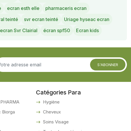
e
ecran esth elle
pharmaceris ecran
al teinté
svr ecran teinté
Uriage hyseac ecran
ecran Svr Clairial
écran spf50
Ecran kids
S'ABONNER
Catégories Para
 PHARMA
Hygiène
 Biorga
Cheveux
Soins Visage