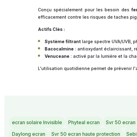
Conçu spécialement pour les besoin des
fe
efficacement contre les risques de taches pi
Actifs Clés :
Système filtrant
large spectre UVA/UVB, p
Bacocalmine
: antioxydant éclaircissant, 
Venuceane
: activé par la lumière et la c
L'utilisation quotidienne permet de prévenir l'
ecran solaire Invisible
Phyteal ecran
Svr 50 ecran
Daylong ecran
Svr 50 ecran haute protection
Sebi