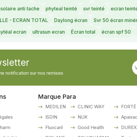
solaire anti tache
phyteal teinté
svr teinté
ecran teint
LLE - ECRAN TOTAL
Daylong écran
Svr 50 écran minér
ytéal ecran
ultrasun ecran
Écran total
écran spf 50
sletter
e notification sur nos remises
ons
Marque Para
MEDILEN
CLINIC WAY
FORTÉ
égales
ISDIN
NUK
Apaisac
pharm
Fluocaril
Good Health
DUREX