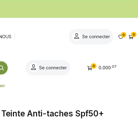
0
0
NOUS
Se connecter
0
DT
0.000
Se connecter
0ml
 Teinte Anti-taches Spf50+