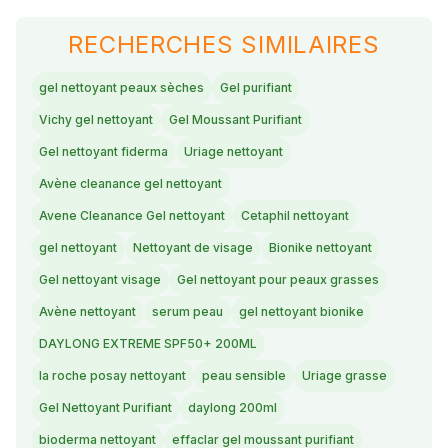
RECHERCHES SIMILAIRES
gel nettoyant peaux sèches
Gel purifiant
Vichy gel nettoyant
Gel Moussant Purifiant
Gel nettoyant fiderma
Uriage nettoyant
Avène cleanance gel nettoyant
Avene Cleanance Gel nettoyant
Cetaphil nettoyant
gel nettoyant
Nettoyant de visage
Bionike nettoyant
Gel nettoyant visage
Gel nettoyant pour peaux grasses
Avène nettoyant
serum peau
gel nettoyant bionike
DAYLONG EXTREME SPF50+ 200ML
la roche posay nettoyant
peau sensible
Uriage grasse
Gel Nettoyant Purifiant
daylong 200ml
bioderma nettoyant
effaclar gel moussant purifiant