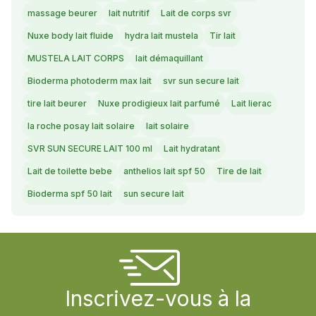
massage beurer
lait nutritif
Lait de corps svr
Nuxe body lait fluide
hydra lait mustela
Tir lait
MUSTELA LAIT CORPS
lait démaquillant
Bioderma photoderm max lait
svr sun secure lait
tire lait beurer
Nuxe prodigieux lait parfumé
Lait lierac
la roche posay lait solaire
lait solaire
SVR SUN SECURE LAIT 100 ml
Lait hydratant
Lait de toilette bebe
anthelios lait spf 50
Tire de lait
Bioderma spf 50 lait
sun secure lait
Inscrivez-vous à la