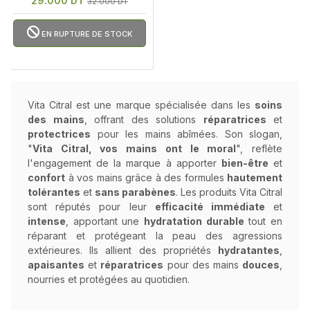
29.000 DT
32.000 DT
EN RUPTURE DE STOCK
Vita Citral est une marque spécialisée dans les
soins
des mains
, offrant des solutions
réparatrices
et
protectrices
pour les mains abîmées. Son slogan,
"
Vita Citral, vos mains ont le moral
", reflète
l'engagement de la marque à apporter
bien-être
et
confort
à vos mains grâce à des formules
hautement
tolérantes
et
sans parabènes
. Les produits Vita Citral
sont réputés pour leur
efficacité immédiate
et
intense
, apportant une
hydratation durable
tout en
réparant et protégeant la peau des agressions
extérieures. Ils allient des propriétés
hydratantes
,
apaisantes
et
réparatrices
pour des mains
douces
,
nourries et protégées au quotidien.