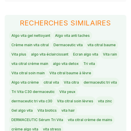
RECHERCHES SIMILAIRES
Algo vita gel nettoyant
Algo vita anti taches
Crème main vita citral
Dermaceutic vita
vita citral baume
Vita plus
algo vita éclaircissant
Ecran algo vita
Vita rain
vita citral créme main
algo vita detox
Tri vita
Vita citral soin main
Vita citral baume à lèvre
Algo vita crème
citral vita
Vita citra
dermaceutic tri vita
Tri Vita C30 dermaceutic
Vita yeux
dermaceutic tri vita c30
Vita citral soin lèvres
vita zinc
Gel algo vita
Vita biotics
vita hair
DERMACEUTIC Sérum Tri Vita
vita citral crème de mains
crème algo vita
vita stress