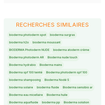
RECHERCHES SIMILAIRES
bioderma photoderm spot
bioderma surgras
bioderma h2o
bioderma moussant
BIODERMA Photoderm NUDE
bioderma atoderm crème
Bioderma photoderm AR
Bioderma nude touch
Bioderma hydrabio
Bioderma mains
Bioderma spf 100 teinté
Bioderma photoderm spf 100
bioderma shampooing
Bioderma Nodé S
bioderma solaire
bioderma fluide
Bioderma sensibio ar
Bioderma eau micellaire
Bioderma huile
Bioderma aquafluide
bioderma pp
Bioderma solution