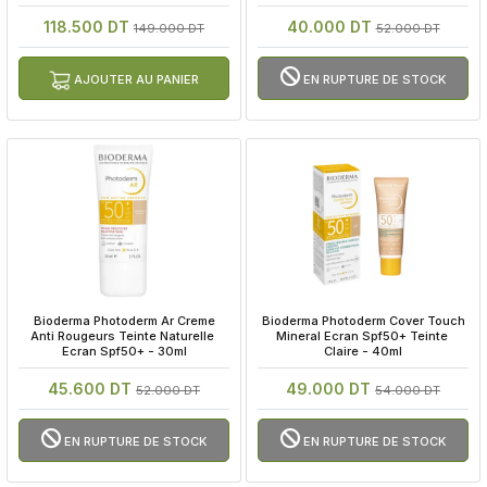
Hydrabio H2o 100ml
118.500 DT
40.000 DT
149.000 DT
52.000 DT
AJOUTER AU PANIER
EN RUPTURE DE STOCK
 Bioderma Photoderm Ar Creme 
 Bioderma Photoderm Cover Touch 
Anti Rougeurs Teinte Naturelle 
Mineral Ecran Spf50+ Teinte 
Ecran Spf50+ - 30ml
Claire - 40ml
45.600 DT
49.000 DT
52.000 DT
54.000 DT
EN RUPTURE DE STOCK
EN RUPTURE DE STOCK