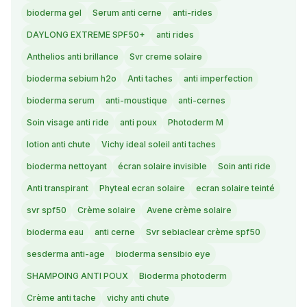
bioderma gel
Serum anti cerne
anti-rides
DAYLONG EXTREME SPF50+
anti rides
Anthelios anti brillance
Svr creme solaire
bioderma sebium h2o
Anti taches
anti imperfection
bioderma serum
anti-moustique
anti-cernes
Soin visage anti ride
anti poux
Photoderm M
lotion anti chute
Vichy ideal soleil anti taches
bioderma nettoyant
écran solaire invisible
Soin anti ride
Anti transpirant
Phyteal ecran solaire
ecran solaire teinté
svr spf50
Crème solaire
Avene crème solaire
bioderma eau
anti cerne
Svr sebiaclear crème spf50
sesderma anti-age
bioderma sensibio eye
SHAMPOING ANTI POUX
Bioderma photoderm
Crème anti tache
vichy anti chute