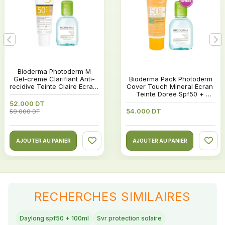
 Bioderma Photoderm M 
Gel-creme Clarifiant Anti-
 Bioderma Pack Photoderm 
recidive Teinte Claire Ecran 
Cover Touch Mineral Ecran 
Spf50+ - 40ml
Teinte Doree Spf50 + 
Sebium H2o Eau Micellaire 
52.000 DT
100ml Offerte
54.000 DT
59.000 DT
AJOUTER AU PANIER
AJOUTER AU PANIER
RECHERCHES SIMILAIRES
Daylong spf50 + 100ml
Svr protection solaire