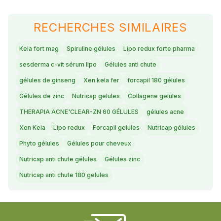
RECHERCHES SIMILAIRES
Kela fort mag
Spiruline gélules
Lipo redux forte pharma
sesderma c-vit sérum lipo
Gélules anti chute
gélules de ginseng
Xen kela fer
forcapil 180 gélules
Gélules de zinc
Nutricap gelules
Collagene gelules
THERAPIA ACNE'CLEAR-ZN 60 GÉLULES
gélules acne
Xen Kela
Lipo redux
Forcapil gelules
Nutricap gélules
Phyto gélules
Gélules pour cheveux
Nutricap anti chute gélules
Gélules zinc
Nutricap anti chute 180 gelules