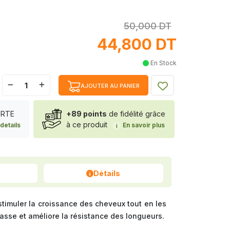
50,000 DT
44,800 DT
En Stock
AJOUTER AU PANIER
FERTE
+89 points
de fidélité grâce
à ce produit
details
En savoir plus
i
Détails
 stimuler la croissance des cheveux tout en les
 casse et améliore la résistance des longueurs.