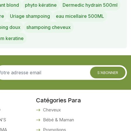
nt blond
phyto kératine
Dermedic hydrain 500ml
re
Uriage shampoing
eau micellaire 500ML
ing doux
shampoing cheveux
m keratine
S'ABONNER
Catégories Para
O
Cheveux
N'S
Bébé & Maman
RMA
Promotions