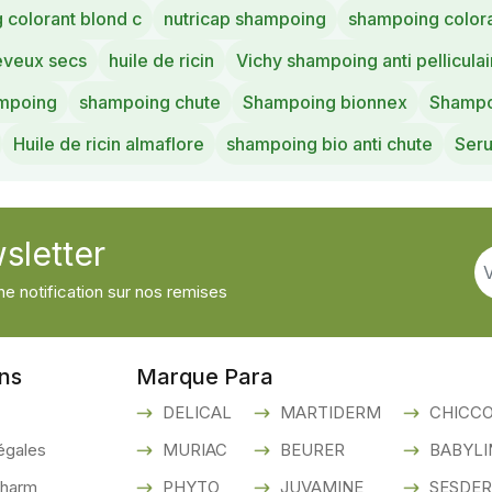
 colorant blond c
nutricap shampoing
shampoing colora
eveux secs
huile de ricin
Vichy shampoing anti pelliculai
mpoing
shampoing chute
Shampoing bionnex
Shampo
Huile de ricin almaflore
shampoing bio anti chute
Seru
sletter
e notification sur nos remises
ons
Marque Para
DELICAL
MARTIDERM
CHICC
égales
MURIAC
BEURER
BABYLI
pharm
PHYTO
JUVAMINE
SESDE