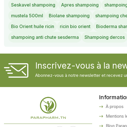
Seskavel shampoing
Apres shampoing
shampoing
mustela 500ml
Biolane shampoing
shampoing ch
Bio Orient huile ricin
ricin bio orient
Bioderma sha
shampoing anti chute sesderma
Shampoing dercos
Inscrivez-vous à la new
Abonnez-vous à notre newsletter et recevez un
Informati
À propos
Mentions l
Blog Para