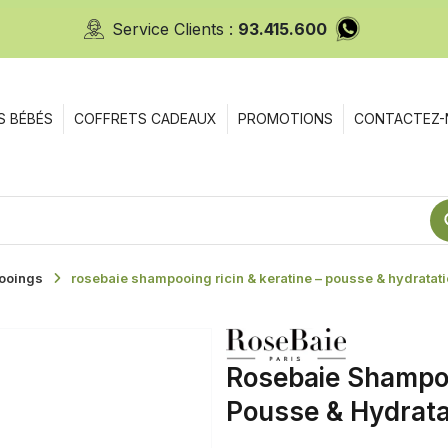
Service Clients :
93.415.600
S BÉBÉS
COFFRETS CADEAUX
PROMOTIONS
CONTACTEZ-
ooings
rosebaie shampooing ricin & keratine – pousse & hydratat
Rosebaie Shampoo
Pousse & Hydrata