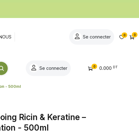
0
0
NOUS
Se connecter
0
DT
0.000
Se connecter
ion - 500ml
ing Ricin & Keratine –
tion - 500ml