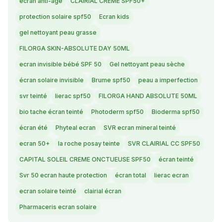
écran anti-age
CLAIRIAL CREME SPF50+
protection solaire spf50
Ecran kids
gel nettoyant peau grasse
FILORGA SKIN-ABSOLUTE DAY 50ML
ecran invisible bébé SPF 50
Gel nettoyant peau sèche
écran solaire invisible
Brume spf50
peau a imperfection
svr teinté
lierac spf50
FILORGA HAND ABSOLUTE 50ML
bio tache écran teinté
Photoderm spf50
Bioderma spf50
écran été
Phyteal ecran
SVR ecran mineral teinté
ecran 50+
la roche posay teinte
SVR CLAIRIAL CC SPF50
CAPITAL SOLEIL CREME ONCTUEUSE SPF50
écran teinté
Svr 50 ecran haute protection
écran total
lierac ecran
ecran solaire teinté
clairial écran
Pharmaceris ecran solaire