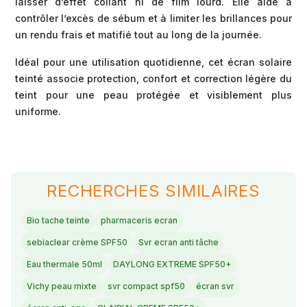
laisser d’effet collant ni de film lourd. Elle aide à
contrôler l’excès de sébum et à limiter les brillances pour
un rendu frais et matifié tout au long de la journée.
Idéal pour une utilisation quotidienne, cet écran solaire
teinté associe protection, confort et correction légère du
teint pour une peau protégée et visiblement plus
uniforme.
RECHERCHES SIMILAIRES
Bio tache teinte
pharmaceris ecran
sebiaclear crème SPF50
Svr ecran anti tâche
Eau thermale 50ml
DAYLONG EXTREME SPF50+
Vichy peau mixte
svr compact spf50
écran svr