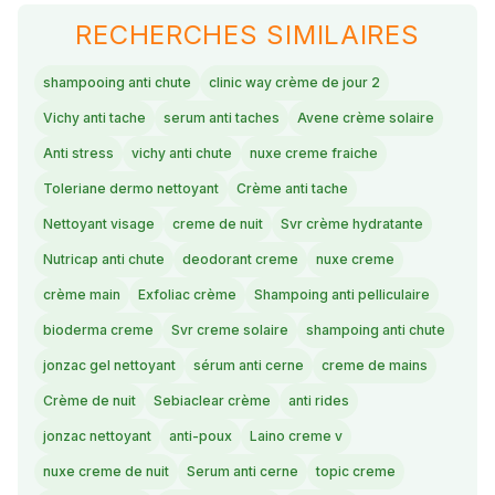
RECHERCHES SIMILAIRES
shampooing anti chute
clinic way crème de jour 2
Vichy anti tache
serum anti taches
Avene crème solaire
Anti stress
vichy anti chute
nuxe creme fraiche
Toleriane dermo nettoyant
Crème anti tache
Nettoyant visage
creme de nuit
Svr crème hydratante
Nutricap anti chute
deodorant creme
nuxe creme
crème main
Exfoliac crème
Shampoing anti pelliculaire
bioderma creme
Svr creme solaire
shampoing anti chute
jonzac gel nettoyant
sérum anti cerne
creme de mains
Crème de nuit
Sebiaclear crème
anti rides
jonzac nettoyant
anti-poux
Laino creme v
nuxe creme de nuit
Serum anti cerne
topic creme