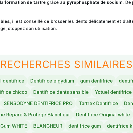
la formation de tartre
grâce au
pyrophosphate de sodium
. De
ibles
, il est conseillé de brosser les dents délicatement et d’alt
ge, stoppez son utilisation.
RECHERCHES SIMILAIRES
l dentifrice
Dentifrice elgydium
gum dentifrice
dentif
ifrice chicco
Dentifrice dents sensible
Yotuel dentifrice
SENSODYNE DENTIFRICE PRO
Tartrex Dentifrice
Dent
e Répare & Protège Blancheur
Dentifrice Original white
e Gum WHITE
BLANCHEUR
dentifrice gum
dentifrice k