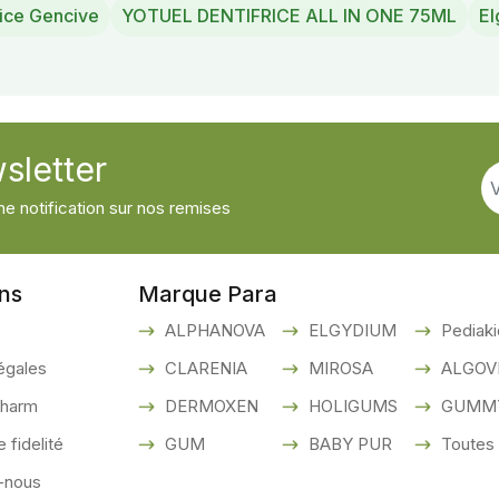
rice Gencive
YOTUEL DENTIFRICE ALL IN ONE 75ML
El
sletter
e notification sur nos remises
ons
Marque Para
ALPHANOVA
ELGYDIUM
Pediaki
égales
CLARENIA
MIROSA
ALGOV
pharm
DERMOXEN
HOLIGUMS
GUMM
fidelité
GUM
BABY PUR
Toutes 
-nous