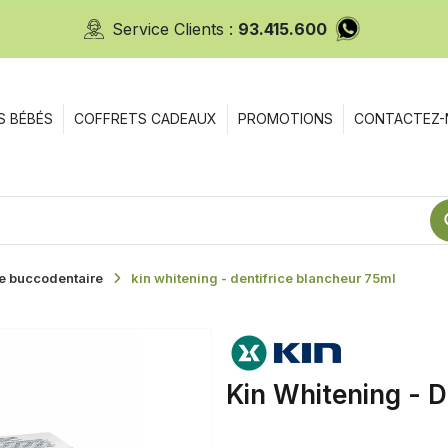
Service Clients :
93.415.600
S BÉBÉS
COFFRETS CADEAUX
PROMOTIONS
CONTACTEZ-
e buccodentaire
kin whitening - dentifrice blancheur 75ml
Kin Whitening - D