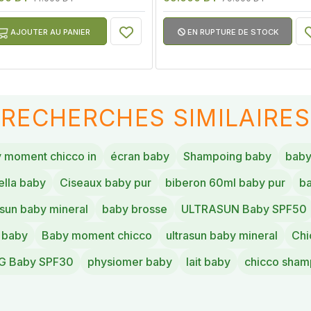
AJOUTER AU PANIER
EN RUPTURE DE STOCK
RECHERCHES SIMILAIRES
 moment chicco in
écran baby
Shampoing baby
baby
ella baby
Ciseaux baby pur
biberon 60ml baby pur
b
asun baby mineral
baby brosse
ULTRASUN Baby SPF50
 baby
Baby moment chicco
ultrasun baby mineral
Chi
 Baby SPF30
physiomer baby
lait baby
chicco sham