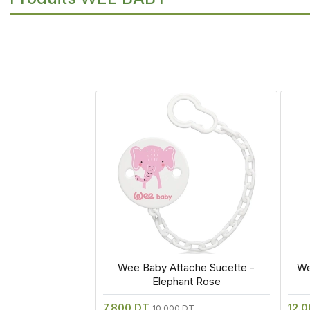
 Wee Baby Attache Sucette - 
 We
Elephant Rose
7.800 DT
12.
10.000 DT