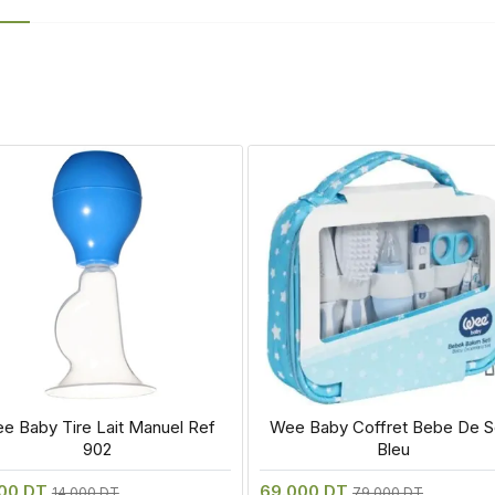
e Baby Tire Lait Manuel Ref 
 Wee Baby Coffret Bebe De So
902
Bleu
000 DT
69.000 DT
14.000 DT
79.000 DT