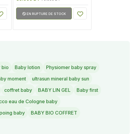
EN RUPTURE DE STOCK
 bio
Baby lotion
Physiomer baby spray
aby moment
ultrasun mineral baby sun
coffret baby
BABY LIN GEL
Baby first
cco eau de Cologne baby
poing baby
BABY BIO COFFRET