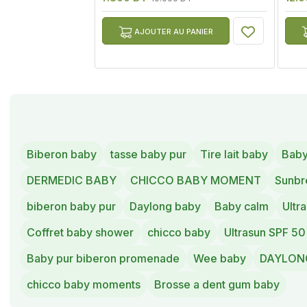
AJOUTER AU PANIER
Biberon baby
tasse baby pur
Tire lait baby
Baby
DERMEDIC BABY
CHICCO BABY MOMENT
Sunbr
biberon baby pur
Daylong baby
Baby calm
Ultr
Coffret baby shower
chicco baby
Ultrasun SPF 50
Baby pur biberon promenade
Wee baby
DAYLONG
chicco baby moments
Brosse a dent gum baby