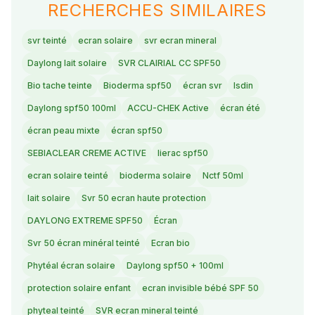
RECHERCHES SIMILAIRES
svr teinté
ecran solaire
svr ecran mineral
Daylong lait solaire
SVR CLAIRIAL CC SPF50
Bio tache teinte
Bioderma spf50
écran svr
Isdin
Daylong spf50 100ml
ACCU-CHEK Active
écran été
écran peau mixte
écran spf50
SEBIACLEAR CREME ACTIVE
lierac spf50
ecran solaire teinté
bioderma solaire
Nctf 50ml
lait solaire
Svr 50 ecran haute protection
DAYLONG EXTREME SPF50
Écran
Svr 50 écran minéral teinté
Ecran bio
Phytéal écran solaire
Daylong spf50 + 100ml
protection solaire enfant
ecran invisible bébé SPF 50
phyteal teinté
SVR ecran mineral teinté