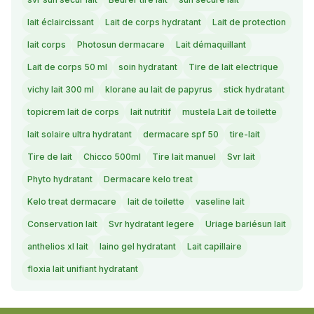
lait éclaircissant
Lait de corps hydratant
Lait de protection
lait corps
Photosun dermacare
Lait démaquillant
Lait de corps 50 ml
soin hydratant
Tire de lait electrique
vichy lait 300 ml
klorane au lait de papyrus
stick hydratant
topicrem lait de corps
lait nutritif
mustela Lait de toilette
lait solaire ultra hydratant
dermacare spf 50
tire-lait
Tire de lait
Chicco 500ml
Tire lait manuel
Svr lait
Phyto hydratant
Dermacare kelo treat
Kelo treat dermacare
lait de toilette
vaseline lait
Conservation lait
Svr hydratant legere
Uriage bariésun lait
anthelios xl lait
laino gel hydratant
Lait capillaire
floxia lait unifiant hydratant