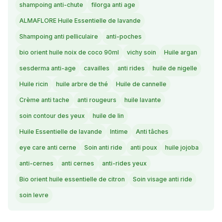
shampoing anti-chute
filorga anti age
ALMAFLORE Huile Essentielle de lavande
Shampoing anti pelliculaire
anti-poches
bio orient huile noix de coco 90ml
vichy soin
Huile argan
sesderma anti-age
cavailles
anti rides
huile de nigelle
Huile ricin
huile arbre de thé
Huile de cannelle
Crème anti tache
anti rougeurs
huile lavante
soin contour des yeux
huile de lin
Huile Essentielle de lavande
Intime
Anti tâches
eye care anti cerne
Soin anti ride
anti poux
huile jojoba
anti-cernes
anti cernes
anti-rides yeux
Bio orient huile essentielle de citron
Soin visage anti ride
soin levre