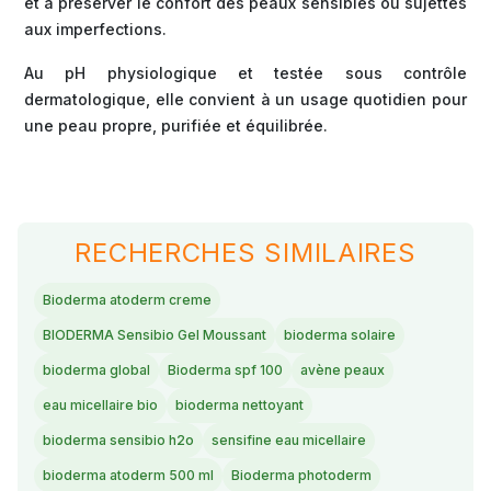
et à préserver le confort des peaux sensibles ou sujettes
aux imperfections.
Au pH physiologique et testée sous contrôle
dermatologique, elle convient à un usage quotidien pour
une peau propre, purifiée et équilibrée.
RECHERCHES SIMILAIRES
Bioderma atoderm creme
BIODERMA Sensibio Gel Moussant
bioderma solaire
bioderma global
Bioderma spf 100
avène peaux
eau micellaire bio
bioderma nettoyant
bioderma sensibio h2o
sensifine eau micellaire
bioderma atoderm 500 ml
Bioderma photoderm