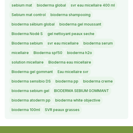
sebium mat
bioderma global
svr eau micellaire 400 ml
Sebium mat control
bioderma shampooing
bioderma sébium global
bioderma gel moussant
Bioderma Nodé S
gel nettoyant peaux seche
Bioderma sebium
svr eau micellaire
bioderma serum
micellaire
Bioderma spf50
bioderma h2o
solution micellaire
Bioderma eau micellaire
Bioderma gel gommant
Eau micellaire svr
bioderma sensibio DS
bioderma pp
bioderma creme
bioderma sebium gel
BIODERMA SEBIUM GOMMANT
bioderma atoderm pp
bioderma white objective
bioderma 100ml
SVR peaux grasses