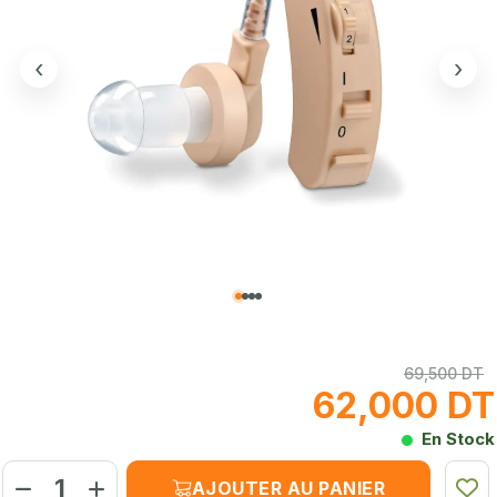
‹
›
69,500 DT
62,000 DT
En Stock
AJOUTER AU PANIER