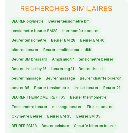
RECHERCHES SIMILAIRES
BEURER oxymètre
Beurer tensiomètre bm
tensiometre beurer BM28
thermomètre beurer
Beurer tensiomètre
Beurer BM 28
Beurer BM 40
biberon beurer
Beurer amplificateur auditif
Beurer BM brassard
Ampli auditif
tensiomètre beurer
Beurer tire lait by 15
beurer mg21
Beurer tire lait
beurer massage
Beurer massage
Beurer chauffe biberon
beurer 85
Beurer tensiometre
tire lait beurer
Beurer 21
BEURER THERMOMETRE FT65
Beurer thermometre
Tensiomètre beurer
massage beurer
Tire lait beurer
Oxymetre Beurer
Beurer BM 35
Beurer EM 35
BEURER BM28
Beurer ceinture
Chauffe biberon beurer