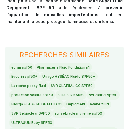
Idéal pour une utilisation quotidienne,
Babé Super Fluid
Depigment+ SPF 50
aide également à
prévenir
l’apparition de nouvelles imperfections
, tout en
maintenant la peau protégée, lumineuse et uniforme.
RECHERCHES SIMILAIRES
écran spf50
Pharmaceris Fluid Fondation n1
Eucerin spf50+
Uriage HYSÉAC Fluide SPF50+
La roche posay fluid
SVR CLAIRIAL CC SPF50
protection solaire spf50
huile nuxe 50ml
svr clairial spf50
Filorga FLASH NUDE FLUID 01
Depigment
avene fluid
SVR Sebiaclear SPF50
svr sebiaclear creme spf50
ULTRASUN Baby SPF50