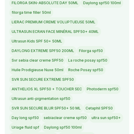
FILORGA SKIN-ABSOLUTE DAY 50ML
Daylong spf50 100ml
filorga time filler 50ml
LIERAC PREMIUM CREME VOLUPTUEUSE 50ML
ULTRASUN ECRAN FACE MINÉRAL SPF50+ 40ML
Ultrasun Kids SPF 50+ 50ML
DAYLONG EXTREME SPF50 200ML
Filorga spf50
Svr sebia clear creme SPF50
La roche posay spf50
Huile Prodigieuse Nuxe 50ml
Roche Posay spf50
SVR SUN SECURE EXTREME SPF50
ANTHELIOS XL SPF50 + TOUCHER SEC
Photoderm spf50
Ultrasun anti-pigmentation spf50
SVR SUN SECURE BLUR SPF50+ 50 ML
Cetaphil SPF50
Day long spf50
sebiaclear creme spf50
ultra sun spf50+
Uriage fluid spf
Daylong spf50 100ml