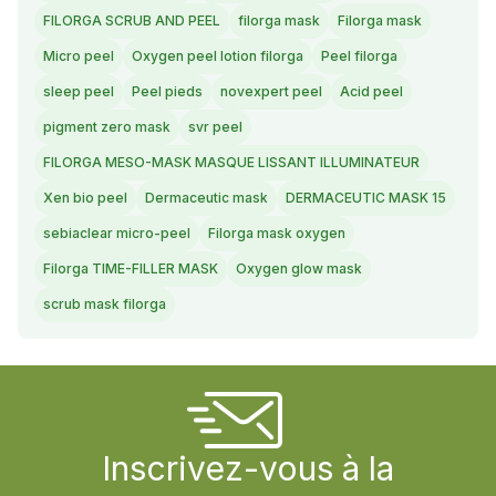
FILORGA SCRUB AND PEEL
filorga mask
Filorga mask
Micro peel
Oxygen peel lotion filorga
Peel filorga
sleep peel
Peel pieds
novexpert peel
Acid peel
pigment zero mask
svr peel
FILORGA MESO-MASK MASQUE LISSANT ILLUMINATEUR
Xen bio peel
Dermaceutic mask
DERMACEUTIC MASK 15
sebiaclear micro-peel
Filorga mask oxygen
Filorga TIME-FILLER MASK
Oxygen glow mask
scrub mask filorga
Inscrivez-vous à la