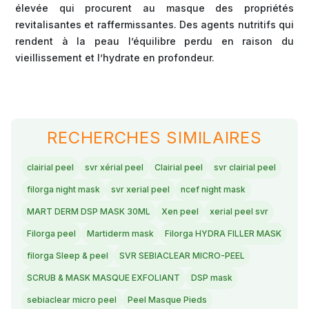
élevée qui procurent au masque des propriétés
revitalisantes et raffermissantes. Des agents nutritifs qui
rendent à la peau l’équilibre perdu en raison du
vieillissement et l’hydrate en profondeur.
RECHERCHES SIMILAIRES
clairial peel
svr xérial peel
Clairial peel
svr clairial peel
filorga night mask
svr xerial peel
ncef night mask
MART DERM DSP MASK 30ML
Xen peel
xerial peel svr
Filorga peel
Martiderm mask
Filorga HYDRA FILLER MASK
filorga Sleep & peel
SVR SEBIACLEAR MICRO-PEEL
SCRUB & MASK MASQUE EXFOLIANT
DSP mask
sebiaclear micro peel
Peel Masque Pieds