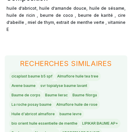
huile d’abricot, huile d’amande douce, huile de sésame,
huile de ricin , beurre de coco , beurre de karité , cire
d’abeille , miel de thym, extrait de menthe verte , vitamine
E
RECHERCHES SIMILAIRES
cicaplast baume b5 spf
Almaflore huile tea tree
Avene baume
svr topialyse baume lavant
Baume de corps
Baume lierac
Baume filorga
La roche posay baume
Almaflore huile de rose
Huile d'abricot almaflore
baume levre
bio orient huile essentielle de menthe
LIPIKAR BAUME AP+