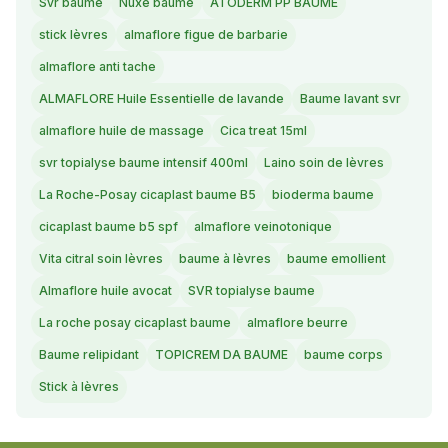
Svr baume
Nuxe baume
ATODERM PP BAUME
stick lèvres
almaflore figue de barbarie
almaflore anti tache
ALMAFLORE Huile Essentielle de lavande
Baume lavant svr
almaflore huile de massage
Cica treat 15ml
svr topialyse baume intensif 400ml
Laino soin de lèvres
La Roche-Posay cicaplast baume B5
bioderma baume
cicaplast baume b5 spf
almaflore veinotonique
Vita citral soin lèvres
baume à lèvres
baume emollient
Almaflore huile avocat
SVR topialyse baume
La roche posay cicaplast baume
almaflore beurre
Baume relipidant
TOPICREM DA BAUME
baume corps
Stick à lèvres