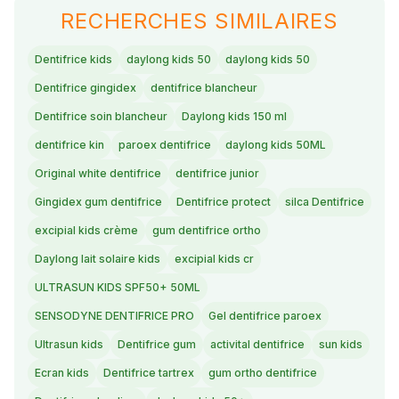
RECHERCHES SIMILAIRES
Dentifrice kids
daylong kids 50
daylong kids 50
Dentifrice gingidex
dentifrice blancheur
Dentifrice soin blancheur
Daylong kids 150 ml
dentifrice kin
paroex dentifrice
daylong kids 50ML
Original white dentifrice
dentifrice junior
Gingidex gum dentifrice
Dentifrice protect
silca Dentifrice
excipial kids crème
gum dentifrice ortho
Daylong lait solaire kids
excipial kids cr
ULTRASUN KIDS SPF50+ 50ML
SENSODYNE DENTIFRICE PRO
Gel dentifrice paroex
Ultrasun kids
Dentifrice gum
activital dentifrice
sun kids
Ecran kids
Dentifrice tartrex
gum ortho dentifrice