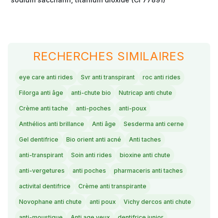
RECHERCHES SIMILAIRES
eye care anti rides
Svr anti transpirant
roc anti rides
Filorga anti âge
anti-chute bio
Nutricap anti chute
Crème anti tache
anti-poches
anti-poux
Anthélios anti brillance
Anti âge
Sesderma anti cerne
Gel dentifrice
Bio orient anti acné
Anti taches
anti-transpirant
Soin anti rides
bioxine anti chute
anti-vergetures
anti poches
pharmaceris anti taches
activital dentifrice
Crème anti transpirante
Novophane anti chute
anti poux
Vichy dercos anti chute
anti-moustique
Anti age yeux
dentifrice junior