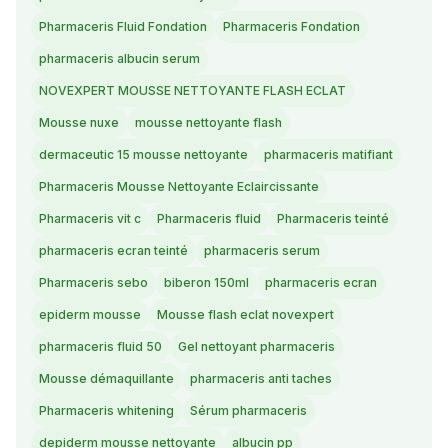
Pharmaceris Fluid Fondation
Pharmaceris Fondation
pharmaceris albucin serum
NOVEXPERT MOUSSE NETTOYANTE FLASH ECLAT
Mousse nuxe
mousse nettoyante flash
dermaceutic 15 mousse nettoyante
pharmaceris matifiant
Pharmaceris Mousse Nettoyante Eclaircissante
Pharmaceris vit c
Pharmaceris fluid
Pharmaceris teinté
pharmaceris ecran teinté
pharmaceris serum
Pharmaceris sebo
biberon 150ml
pharmaceris ecran
epiderm mousse
Mousse flash eclat novexpert
pharmaceris fluid 50
Gel nettoyant pharmaceris
Mousse démaquillante
pharmaceris anti taches
Pharmaceris whitening
Sérum pharmaceris
depiderm mousse nettoyante
albucin pp