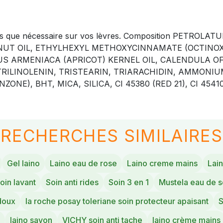
de fois que nécessaire sur vos lèvres. Composition PE
NUT OIL, ETHYLHEXYL METHOXYCINNAMATE (OCTINOX
S ARMENIACA (APRICOT) KERNEL OIL, CALENDULA OF
, TRILINOLENIN, TRISTEARIN, TRIARACHIDIN, AMMONI
), BHT, MICA, SILICA, CI 45380 (RED 21), CI 45410
RECHERCHES SIMILAIRES
Gel laino
Laino eau de rose
Laino creme mains
Lain
oin lavant
Soin anti rides
Soin 3 en 1
Mustela eau de s
 doux
la roche posay toleriane soin protecteur apaisant
S
laino savon
VICHY soin anti tache
laino crème mains