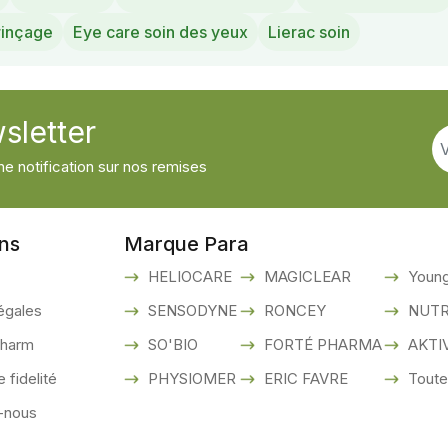
rinçage
Eye care soin des yeux
Lierac soin
sletter
e notification sur nos remises
ons
Marque Para
HELIOCARE
MAGICLEAR
Young
égales
SENSODYNE
RONCEY
NUTR
pharm
SO'BIO
FORTÉ PHARMA
AKTI
fidelité
PHYSIOMER
ERIC FAVRE
Toute
-nous