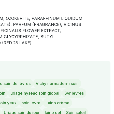
TROLATUM, OZOKERITE, PARAFFINUM LIQUIDUM
ATE), PARFUM (FRAGRANCE), RICINUS
FICINALIS FLOWER EXTRACT,
UM GLYCYRRHIZATE, BUTYL
 (RED 28 LAKE).
o soin de lèvres
Vichy normaderm soin
oin
uriage hyseac soin global
Svr levres
oin yeux
soin levre
Laino crème
Uriage soin du jour
laino gel
Soin soleil