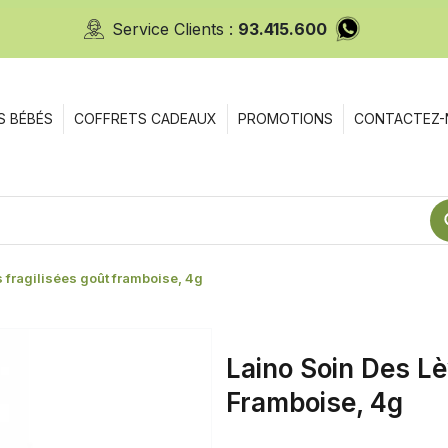
Service Clients :
93.415.600
S BÉBÉS
COFFRETS CADEAUX
PROMOTIONS
CONTACTEZ-
s fragilisées goût framboise, 4g
Laino Soin Des Lè
Framboise, 4g