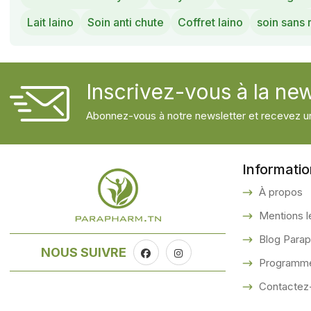
Lait laino
Soin anti chute
Coffret laino
soin sans 
Inscrivez-vous à la new
Abonnez-vous à notre newsletter et recevez un
Informati
À propos
Mentions l
Blog Para
NOUS SUIVRE
Programme 
Contactez