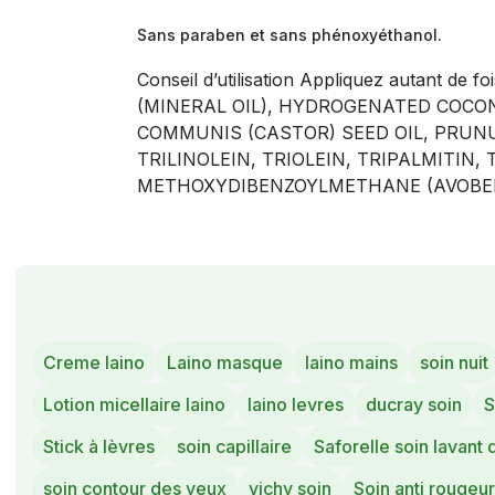
Sans paraben et sans phénoxyéthanol.
Conseil d’utilisation Appliquez autant 
(MINERAL OIL), HYDROGENATED COCO
COMMUNIS (CASTOR) SEED OIL, PRUNU
TRILINOLEIN, TRIOLEIN, TRIPALMITIN
METHOXYDIBENZOYLMETHANE (AVOBENZONE
Creme laino
Laino masque
laino mains
soin nuit
Lotion micellaire laino
laino levres
ducray soin
S
Stick à lèvres
soin capillaire
Saforelle soin lavant
soin contour des yeux
vichy soin
Soin anti rougeur