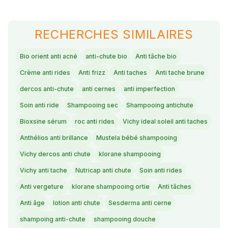
RECHERCHES SIMILAIRES
Bio orient anti acné
anti-chute bio
Anti tâche bio
Crème anti rides
Anti frizz
Anti taches
Anti tache brune
dercos anti-chute
anti cernes
anti imperfection
Soin anti ride
Shampooing sec
Shampooing antichute
Bioxsine sérum
roc anti rides
Vichy ideal soleil anti taches
Anthélios anti brillance
Mustela bébé shampooing
Vichy dercos anti chute
klorane shampooing
Vichy anti tache
Nutricap anti chute
Soin anti rides
Anti vergeture
klorane shampooing ortie
Anti tâches
Anti âge
lotion anti chute
Sesderma anti cerne
shampoing anti-chute
shampooing douche