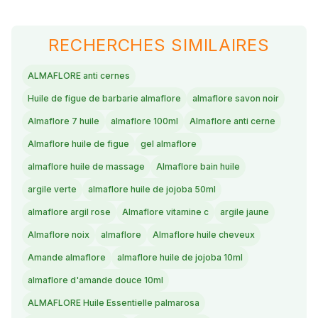
RECHERCHES SIMILAIRES
ALMAFLORE anti cernes
Huile de figue de barbarie almaflore
almaflore savon noir
Almaflore 7 huile
almaflore 100ml
Almaflore anti cerne
Almaflore huile de figue
gel almaflore
almaflore huile de massage
Almaflore bain huile
argile verte
almaflore huile de jojoba 50ml
almaflore argil rose
Almaflore vitamine c
argile jaune
Almaflore noix
almaflore
Almaflore huile cheveux
Amande almaflore
almaflore huile de jojoba 10ml
almaflore d'amande douce 10ml
ALMAFLORE Huile Essentielle palmarosa