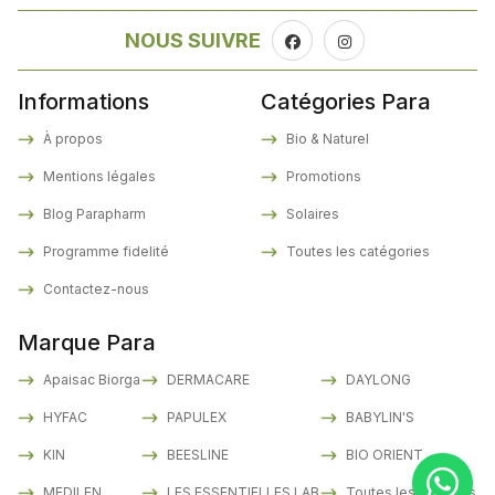
NOUS SUIVRE
Informations
Catégories Para
À propos
Bio & Naturel
Mentions légales
Promotions
Blog Parapharm
Solaires
Programme fidelité
Toutes les catégories
Contactez-nous
Marque Para
Apaisac Biorga
DERMACARE
DAYLONG
HYFAC
PAPULEX
BABYLIN'S
KIN
BEESLINE
BIO ORIENT
MEDILEN
LES ESSENTIELLES LAB
Toutes les marques