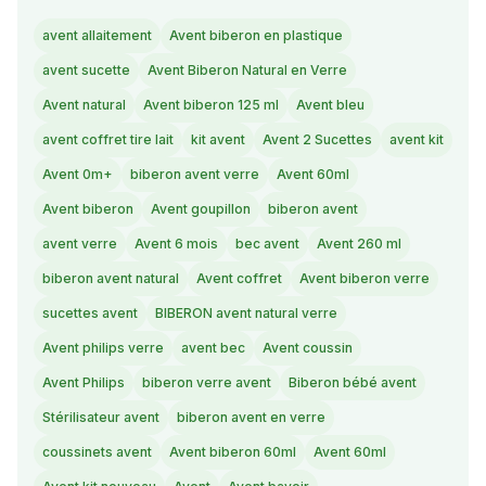
avent allaitement
Avent biberon en plastique
avent sucette
Avent Biberon Natural en Verre
Avent natural
Avent biberon 125 ml
Avent bleu
avent coffret tire lait
kit avent
Avent 2 Sucettes
avent kit
Avent 0m+
biberon avent verre
Avent 60ml
Avent biberon
Avent goupillon
biberon avent
avent verre
Avent 6 mois
bec avent
Avent 260 ml
biberon avent natural
Avent coffret
Avent biberon verre
sucettes avent
BIBERON avent natural verre
Avent philips verre
avent bec
Avent coussin
Avent Philips
biberon verre avent
Biberon bébé avent
Stérilisateur avent
biberon avent en verre
coussinets avent
Avent biberon 60ml
Avent 60ml