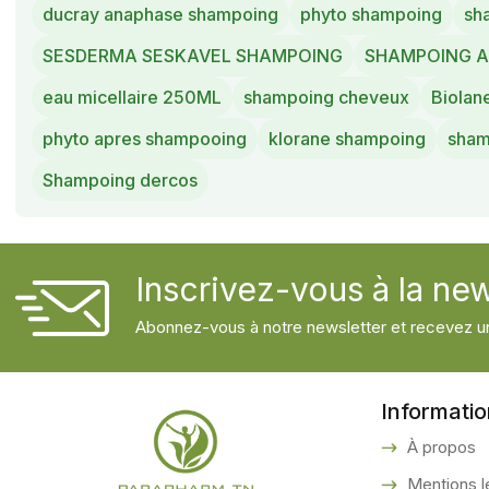
ducray anaphase shampoing
phyto shampoing
sh
SESDERMA SESKAVEL SHAMPOING
SHAMPOING A
eau micellaire 250ML
shampoing cheveux
Biolan
phyto apres shampooing
klorane shampoing
sham
Shampoing dercos
Inscrivez-vous à la new
Abonnez-vous à notre newsletter et recevez un
Informati
À propos
Mentions l