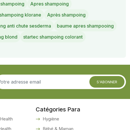
s shampoing
Apres shampoing
shampoing klorane
Après shampoing
ng anti chute sesderma
baume apres shampooing
g blond
startec shampoing colorant
S'ABONNER
Catégories Para
Health
Hygiène
ealth
Bébé & Maman