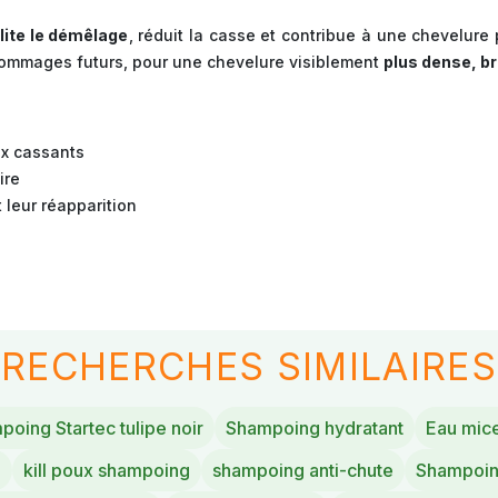
ilite le démêlage
, réduit la casse et contribue à une chevelure
dommages futurs, pour une chevelure visiblement
plus dense, br
ux cassants
ire
 leur réapparition
RECHERCHES SIMILAIRES
oing Startec tulipe noir
Shampoing hydratant
Eau mic
n
kill poux shampoing
shampoing anti-chute
Shampoin