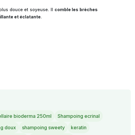
 plus douce et soyeuse. Il
comble les brèches
illante et éclatante
.
ellaire bioderma 250ml
Shampoing ecrinal
g doux
shampoing sweety
keratin