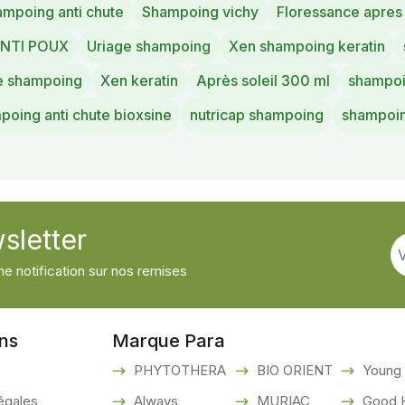
ampoing anti chute
Shampoing vichy
Floressance apre
NTI POUX
Uriage shampoing
Xen shampoing keratin
e shampoing
Xen keratin
Après soleil 300 ml
shampoi
poing anti chute bioxsine
nutricap shampoing
shampoin
sletter
e notification sur nos remises
ons
Marque Para
PHYTOTHERA
BIO ORIENT
Young 
égales
Always
MURIAC
Good H