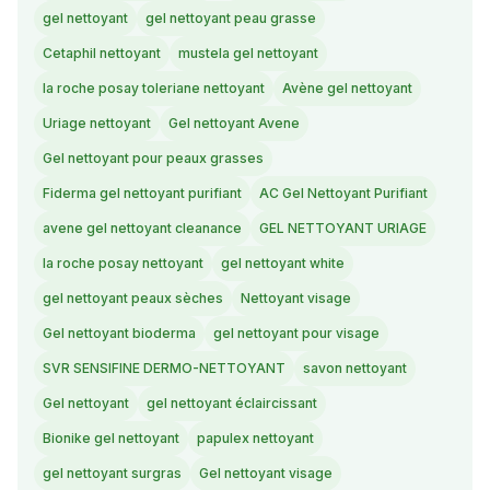
gel nettoyant
gel nettoyant peau grasse
Cetaphil nettoyant
mustela gel nettoyant
la roche posay toleriane nettoyant
Avène gel nettoyant
Uriage nettoyant
Gel nettoyant Avene
Gel nettoyant pour peaux grasses
Fiderma gel nettoyant purifiant
AC Gel Nettoyant Purifiant
avene gel nettoyant cleanance
GEL NETTOYANT URIAGE
la roche posay nettoyant
gel nettoyant white
gel nettoyant peaux sèches
Nettoyant visage
Gel nettoyant bioderma
gel nettoyant pour visage
SVR SENSIFINE DERMO-NETTOYANT
savon nettoyant
Gel nettoyant
gel nettoyant éclaircissant
Bionike gel nettoyant
papulex nettoyant
gel nettoyant surgras
Gel nettoyant visage