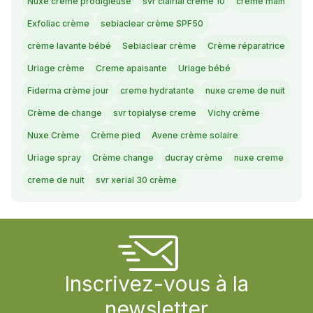
Nuxe creme prodigieuse
svr clairial creme 10
creme main
Exfoliac crème
sebiaclear crème SPF50
crème lavante bébé
Sebiaclear crème
Crème réparatrice
Uriage crème
Creme apaisante
Uriage bébé
Fiderma crème jour
creme hydratante
nuxe creme de nuit
Crème de change
svr topialyse creme
Vichy crème
Nuxe Crème
Crème pied
Avene crème solaire
Uriage spray
Crème change
ducray crème
nuxe creme
creme de nuit
svr xerial 30 crème
Inscrivez-vous à la
newsletter