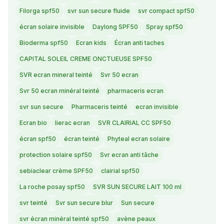
Filorga spf50
svr sun secure fluide
svr compact spf50
écran solaire invisible
Daylong SPF50
Spray spf50
Bioderma spf50
Ecran kids
Écran anti taches
CAPITAL SOLEIL CREME ONCTUEUSE SPF50
SVR ecran mineral teinté
Svr 50 ecran
Svr 50 ecran minéral teinté
pharmaceris ecran
svr sun secure
Pharmaceris teinté
ecran invisible
Ecran bio
lierac ecran
SVR CLAIRIAL CC SPF50
écran spf50
écran teinté
Phyteal ecran solaire
protection solaire spf50
Svr ecran anti tâche
sebiaclear crème SPF50
clairial spf50
La roche posay spf50
SVR SUN SECURE LAIT 100 ml
svr teinté
Svr sun secure blur
Sun secure
svr écran minéral teinté spf50
avène peaux