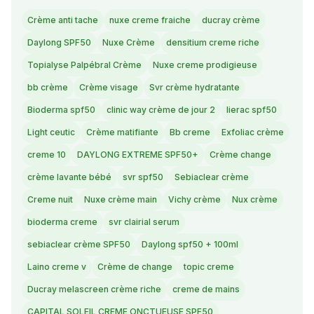
Crème anti tache
nuxe creme fraiche
ducray crème
Daylong SPF50
Nuxe Crème
densitium creme riche
Topialyse Palpébral Crème
Nuxe creme prodigieuse
bb crème
Crème visage
Svr crème hydratante
Bioderma spf50
clinic way crème de jour 2
lierac spf50
Light ceutic
Crème matifiante
Bb creme
Exfoliac crème
creme 10
DAYLONG EXTREME SPF50+
Crème change
crème lavante bébé
svr spf50
Sebiaclear crème
Creme nuit
Nuxe crème main
Vichy crème
Nux crème
bioderma creme
svr clairial serum
sebiaclear crème SPF50
Daylong spf50 + 100ml
Laino creme v
Crème de change
topic creme
Ducray melascreen crème riche
creme de mains
CAPITAL SOLEIL CREME ONCTUEUSE SPF50