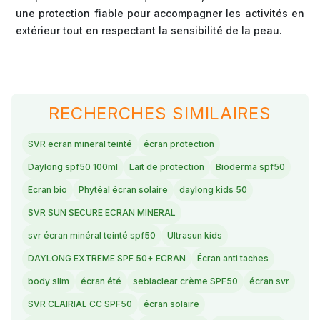
une protection fiable pour accompagner les activités en
extérieur tout en respectant la sensibilité de la peau.
RECHERCHES SIMILAIRES
SVR ecran mineral teinté
écran protection
Daylong spf50 100ml
Lait de protection
Bioderma spf50
Ecran bio
Phytéal écran solaire
daylong kids 50
SVR SUN SECURE ECRAN MINERAL
svr écran minéral teinté spf50
Ultrasun kids
DAYLONG EXTREME SPF 50+ ECRAN
Écran anti taches
body slim
écran été
sebiaclear crème SPF50
écran svr
SVR CLAIRIAL CC SPF50
écran solaire