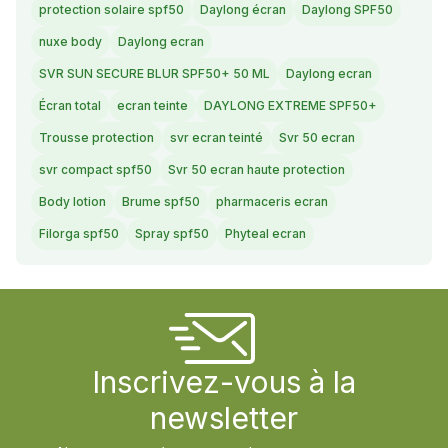
protection solaire spf50
Daylong écran
Daylong SPF50
nuxe body
Daylong ecran
SVR SUN SECURE BLUR SPF50+ 50 ML
Daylong ecran
Écran total
ecran teinte
DAYLONG EXTREME SPF50+
Trousse protection
svr ecran teinté
Svr 50 ecran
svr compact spf50
Svr 50 ecran haute protection
Body lotion
Brume spf50
pharmaceris ecran
Filorga spf50
Spray spf50
Phyteal ecran
Inscrivez-vous à la
newsletter