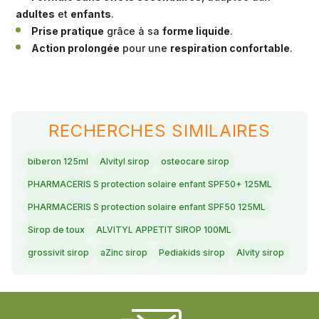
adultes
et
enfants
.
Prise pratique
grâce à sa
forme liquide
.
Action prolongée
pour une
respiration confortable
.
RECHERCHES SIMILAIRES
biberon 125ml
Alvityl sirop
osteocare sirop
PHARMACERIS S protection solaire enfant SPF50+ 125ML
PHARMACERIS S protection solaire enfant SPF50 125ML
Sirop de toux
ALVITYL APPETIT SIROP 100ML
grossivit sirop
aZinc sirop
Pediakids sirop
Alvity sirop