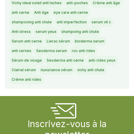
Vichy ideal soleil anti taches
anti-poches
Crème anti âge
anti cerne
Anti âge
eye care anti cerne
shampooing anti chute
anti imperfection
serum vit c
Anti stress
serum yeux
shampoing anti chute
Serum anti cerne
Lierac sérum
bioderma serum
anti cernes
Sesderma serum
roc anti rides
Sérum de visage
Sesderma anti cerne
anti-rides yeux
Clairial sérum
nuxuriance sérum
vichy anti chute
Crème anti rides
Inscrivez-vous à la