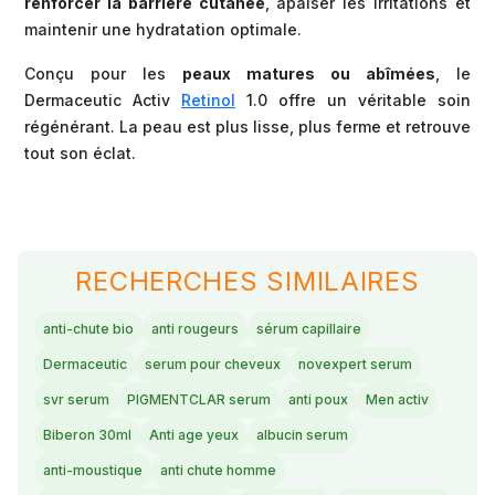
renforcer la barrière cutanée
, apaiser les irritations et
maintenir une hydratation optimale.
Conçu pour les
peaux matures ou abîmées
, le
Dermaceutic Activ
Retinol
1.0 offre un véritable soin
régénérant. La peau est plus lisse, plus ferme et retrouve
tout son éclat.
RECHERCHES SIMILAIRES
anti-chute bio
anti rougeurs
sérum capillaire
Dermaceutic
serum pour cheveux
novexpert serum
svr serum
PIGMENTCLAR serum
anti poux
Men activ
Biberon 30ml
Anti age yeux
albucin serum
anti-moustique
anti chute homme