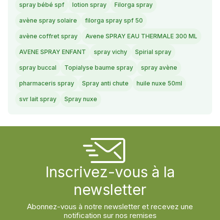
spray bébé spf
lotion spray
Filorga spray
avène spray solaire
filorga spray spf 50
avène coffret spray
Avene SPRAY EAU THERMALE 300 ML
AVENE SPRAY ENFANT
spray vichy
Spirial spray
spray buccal
Topialyse baume spray
spray avène
pharmaceris spray
Spray anti chute
huile nuxe 50ml
svr lait spray
Spray nuxe
Inscrivez-vous à la
newsletter
Abonnez-vous à notre newsletter et recevez une
notification sur nos remises