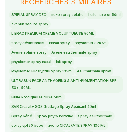
RECHERCHES SIMILAIRES
SPIRIAL SPRAY DEO
nuxe spray solaire
huile nuxe or 50ml
svr sun secure spray
LIERAC PREMIUM CREME VOLUPTUEUSE 50ML
spray désinfectant
Nasal spray
physiomer SPRAY
Avene solaire spray
Avene eau thermale spray
physiomer spray nasal
lait spray
Physiomer Eucalyptus Spray 135ml
eau thermale spray
ULTRASUN FACE ANTI-AGEING & ANTI-PIGMENTATION SPF
50+, 50ML
Huile Prodigieuse Nuxe 50ml
SVR Cicavit+ SOS Grattage Spray Apaisant 40ml
Spray bébé
Spray phyto keratine
Spray eau thermale
spray spf50 bébé
avene CICALFATE SPRAY 100 ML