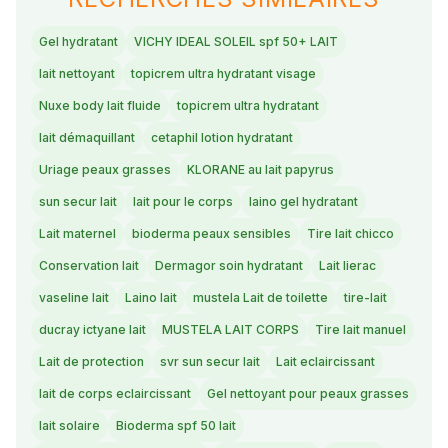
Gel hydratant
VICHY IDEAL SOLEIL spf 50+ LAIT
lait nettoyant
topicrem ultra hydratant visage
Nuxe body lait fluide
topicrem ultra hydratant
lait démaquillant
cetaphil lotion hydratant
Uriage peaux grasses
KLORANE au lait papyrus
sun secur lait
lait pour le corps
laino gel hydratant
Lait maternel
bioderma peaux sensibles
Tire lait chicco
Conservation lait
Dermagor soin hydratant
Lait lierac
vaseline lait
Laino lait
mustela Lait de toilette
tire-lait
ducray ictyane lait
MUSTELA LAIT CORPS
Tire lait manuel
Lait de protection
svr sun secur lait
Lait eclaircissant
lait de corps eclaircissant
Gel nettoyant pour peaux grasses
lait solaire
Bioderma spf 50 lait