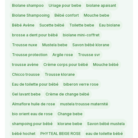
Biolane shampoo
Uriage pour bebe
biolane apaisant
Biolane Shampooing
Bébé confort
Mouche bebe
Bébé Avène
Sucette bébé
Toilette bebe
Eau biolane
brosse a dent pour bébé
biolane mini-coffret
Trousse nuxe
Mustela bebe
Savon bébé klorane
Trousse protection
Argile rose
Trousse svr
trousse avène
Crème corps pour bébé
Mouche bébé
Chicco trousse
Trousse klorane
Eau de toilette pour bébé
biberon verre rose
Gel lavant bebe
Crème de change bébé
Almaflore huile de rose
mustela trousse maternité
bio orient eau de rose
Change bebe
shampoing pour bébé
klorane bebe
Savon bébé mustela
bébé hochet
PHYTEAL BEIGE ROSE
eau de toilette bébé