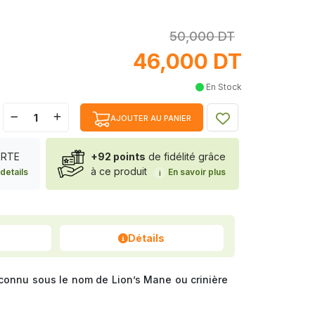
50,000 DT
46,000 DT
En Stock
AJOUTER AU PANIER
FERTE
+92 points
de fidélité grâce
à ce produit
details
En savoir plus
i
Détails
 connu sous le nom de
Lion’s Mane
ou
crinière