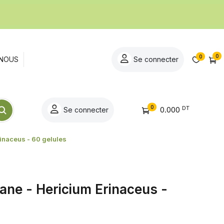
0
0
NOUS
Se connecter
0
DT
0.000
Se connecter
rinaceus - 60 gelules
ane - Hericium Erinaceus -