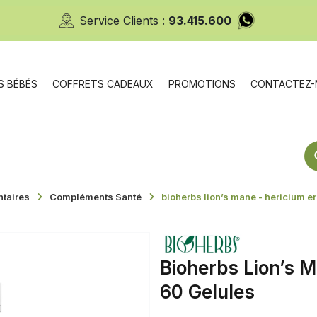
Service Clients :
93.415.600
S BÉBÉS
COFFRETS CADEAUX
PROMOTIONS
CONTACTEZ-
taires
Compléments Santé
bioherbs lion’s mane - hericium e
Bioherbs Lion’s M
60 Gelules