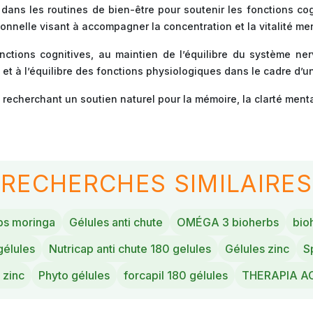
 dans les routines de bien-être pour soutenir les fonctions c
ionnelle visant à accompagner la concentration et la vitalité me
tions cognitives, au maintien de l’équilibre du système nerv
et à l’équilibre des fonctions physiologiques dans le cadre d’u
echerchant un soutien naturel pour la mémoire, la clarté mental
RECHERCHES SIMILAIRES
bs moringa
Gélules anti chute
OMÉGA 3 bioherbs
bioh
gélules
Nutricap anti chute 180 gelules
Gélules zinc
S
 zinc
Phyto gélules
forcapil 180 gélules
THERAPIA A