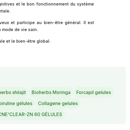
ognitives et le bon fonctionnement du système
ntale.
eux et participe au bien-être général. Il est
n mode de vie sain.
e et le bien-être global.
erbs shilajit
Bioherbs Moringa
Forcapil gelules
piruline gélules
Collagene gelules
CNE'CLEAR-ZN 60 GÉLULES