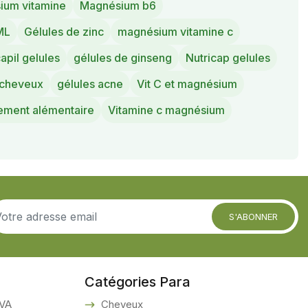
ium vitamine
Magnésium b6
ML
Gélules de zinc
magnésium vitamine c
apil gelules
gélules de ginseng
Nutricap gelules
 cheveux
gélules acne
Vit C et magnésium
ment alémentaire
Vitamine c magnésium
S'ABONNER
Catégories Para
VA
Cheveux