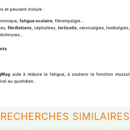
s et peuvent inclure :
chronique,
fatigue oculaire
, fibromyalgie...
pes,
fibrillations
, céphalées,
torticolis
, cervicalgies, lombalgies,
échirures...
nts
gMag
aide à réduire la fatigue, à soutenir la fonction muscul
ral au quotidien.
RECHERCHES SIMILAIRES