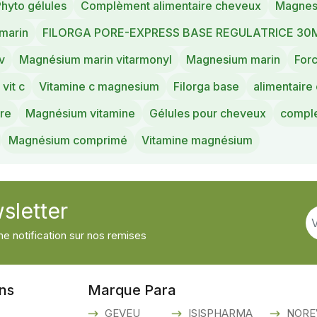
hyto gélules
Complèment alimentaire cheveux
Magnes
marin
FILORGA PORE-EXPRESS BASE REGULATRICE 30
v
Magnésium marin vitarmonyl
Magnesium marin
Forc
vit c
Vitamine c magnesium
Filorga base
alimentaire
ire
Magnésium vitamine
Gélules pour cheveux
comple
Magnésium comprimé
Vitamine magnésium
sletter
e notification sur nos remises
ons
Marque Para
GEVEU
ISISPHARMA
NORE