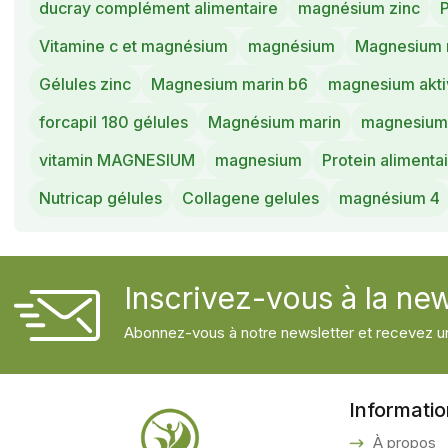
ducray complément alimentaire
magnésium zinc
P
Vitamine c et magnésium
magnésium
Magnesium 
Gélules zinc
Magnesium marin b6
magnesium akti
forcapil 180 gélules
Magnésium marin
magnesium 
vitamin MAGNESIUM
magnesium
Protein alimenta
Nutricap gélules
Collagene gelules
magnésium 4
Inscrivez-vous à la new
Abonnez-vous à notre newsletter et recevez un
Informati
À propos