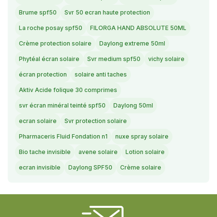
Brume spf50
Svr 50 ecran haute protection
La roche posay spf50
FILORGA HAND ABSOLUTE 50ML
Crème protection solaire
Daylong extreme 50ml
Phytéal écran solaire
Svr medium spf50
vichy solaire
écran protection
solaire anti taches
Aktiv Acide folique 30 comprimes
svr écran minéral teinté spf50
Daylong 50ml
ecran solaire
Svr protection solaire
Pharmaceris Fluid Fondation n1
nuxe spray solaire
Bio tache invisible
avene solaire
Lotion solaire
ecran invisible
Daylong SPF50
Crème solaire