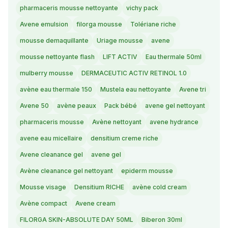
pharmaceris mousse nettoyante
vichy pack
Avene emulsion
filorga mousse
Tolériane riche
mousse demaquillante
Uriage mousse
avene
mousse nettoyante flash
LIFT ACTIV
Eau thermale 50ml
mulberry mousse
DERMACEUTIC ACTIV RETINOL 1.0
avène eau thermale 150
Mustela eau nettoyante
Avene tri
Avene 50
avène peaux
Pack bébé
avene gel nettoyant
pharmaceris mousse
Avène nettoyant
avene hydrance
avene eau micellaire
densitium creme riche
Avene cleanance gel
avene gel
Avène cleanance gel nettoyant
epiderm mousse
Mousse visage
Densitium RICHE
avène cold cream
Avène compact
Avene cream
FILORGA SKIN-ABSOLUTE DAY 50ML
Biberon 30ml